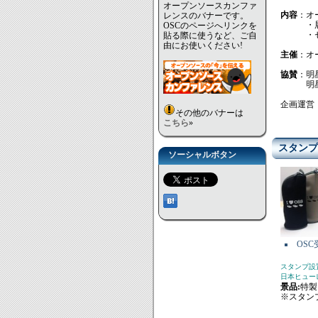
オープンソースカンファ
内容
：オ
レンスのバナーです。
・展示 
OSCのページへリンクを
・セミナ
貼る際に使うなど、ご自
由にお使いください!
主催
：オ
協賛
：
明
明
企画運営
その他のバナーは
こちら
»
スタンプ
ソーシャルボタン
OS
スタンプ設
日本ヒュー
景品:
特製
※スタン