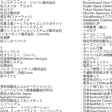
フラジスティックス・ジャパン株式会社
・
Routerboard User
会社スタジオ・アルカナ
・Scalix Users Comm
会社セラク
・
Tokyo HackerSpac
会社日立製作所
・
Ubuntu Japanese 
術日本(ファーウェイ)
・
UltraMonkey-L
会社フォースメディア
・Xandrosers Commun
会社富士通ソーシアルサイエンスラボラトリ
・
ZABBIX-JP
会社ボイドルーターシステムズ
・今岡通博（個人）
電機インフォメーションシステムズ株式会社
・
イカログ
インターネット株式会社 - ConoHa
・
おーぷんここん
会社創夢
・
オープンソース(OS
会社インターパーク
・
特定非営利活動法
・
オープンソース・
IT
・
おーぷん万葉
会社インプレス
・
ギークハウスプロ
会社オライリー・ジャパン
・
グローバルPLM戦
技術評論社(Software Design)
・
小江戸らぐ
会社秀和システム
・
国立セキュリティ・
会社翔泳社
・
塩尻オープンソー
バンク クリエイティブ株式会社
・
ジョブ管理ソフトjH
日経BP - 日経Linux
・
千歳科学技術大学 
会社マイナビ
・
東海道らぐ
・
東京NixOSミート
・
東京エリアDebian
非営利活動法人エルピーアイジャパン
・
ドットNETまいく
ンソースビジネス推進協議会(OBCI)
・
日本Activitiユーザ
法人Mozilla Japan
・日本Androidの会
aylight Foundation
・
日本Androidの
非営利活動法人コモンズネット
・
日本Apache Cam
コンソーシアム
・
日本NetBSDユー
法人ベーサー・ファウンデーション
・
日本OpenSolar
tgreSQL エンタープライズ・コンソーシアム
・
日本OpenStackユ