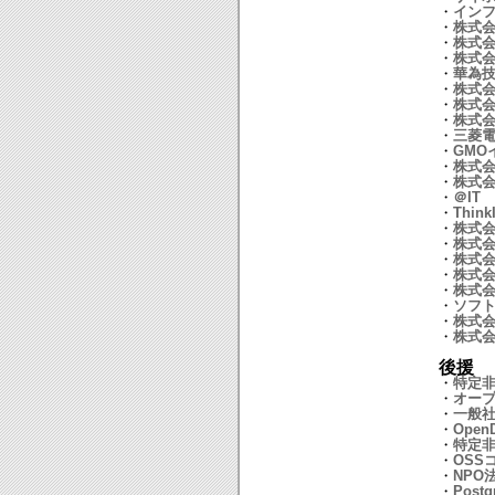
・
イン
・
株式
・
株式
・
株式
・
華為技
・
株式
・
株式
・
株式
・
三菱
・
GMO
・
株式
・
株式
・
＠IT
・
Think
・
株式
・
株式
・
株式会社
・
株式
・
株式
・
ソフト
・
株式会社
・
株式
後援
・
特定
・
オープ
・
一般社団
・
OpenD
・
特定
・
OSS
・
NPO
・
Pos