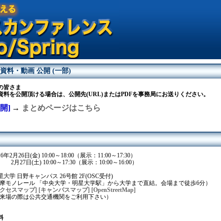
資料・動画 公開 (一部)
の皆さま
資料を公開頂ける場合は、公開先(URL)またはPDFを事務局にお送りください。
開]
→
まとめページはこちら
16年2月26日(金) 10:00～18:00（展示：11:00～17:30）
(土) 10:00～17:30（展示：10:00～16:00）
星大学
日野キャンパス 26号館 2F(OSC受付)
ノレール 「中央大学・明星大学駅」から大学まで直結。会場まで徒歩6分）
アクセスマップ]
[キャンパスマップ]
[OpenStreetMap]
場の際は公共交通機関をご利用下さい）
料