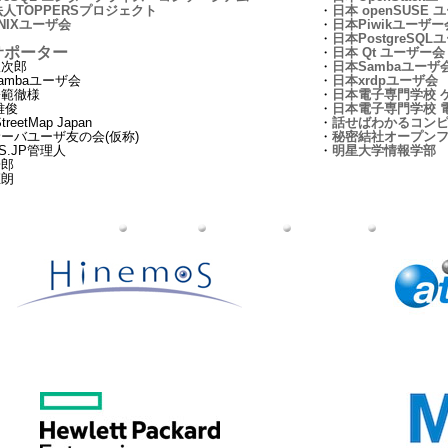
法人TOPPERSプロジェクト
・
日本 openSUSE 
NIXユーザ会
・
日本Piwikユーザー
・
日本PostgreSQL
 サポーター
・
日本 Qt ユーザー会
銀次郎
・
日本Sambaユーザ
ambaユーザ会
・
日本xrdpユーザ会
橋範徹様
・
日本電子専門学校 
雅俊
・
日本電子専門学校 
reetMap Japan
・
話せばわかるコン
ーバユーザ友の会(仮称)
・
秘密結社オープン
S.JP管理人
・
明星大学情報学部
一郎
直朗