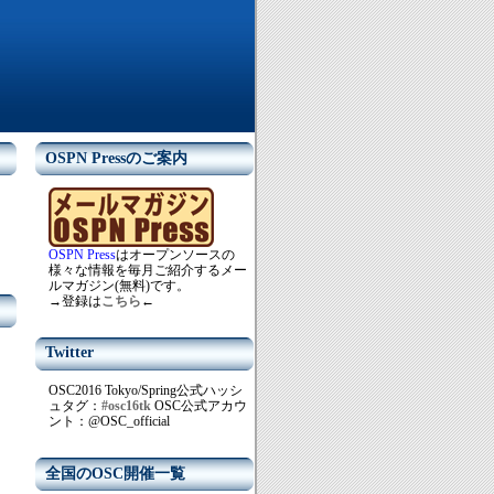
OSPN Pressのご案内
OSPN Press
はオープンソースの
様々な情報を毎月ご紹介するメー
ルマガジン(無料)です。
→登録は
こちら
←
Twitter
OSC2016 Tokyo/Spring公式ハッシ
ュタグ：
#osc16tk
OSC公式アカウ
ント：@OSC_official
全国のOSC開催一覧