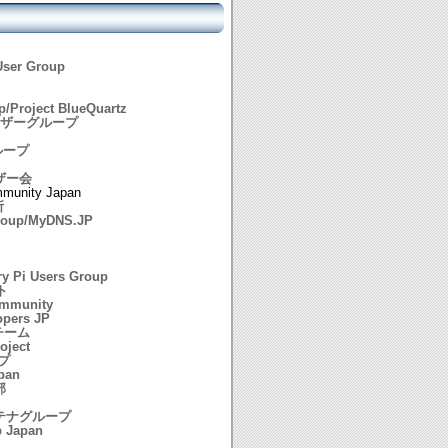
User Group
p/Project BlueQuartz
京ユーザーグループ
ループ
ーザー会
mmunity Japan
所
Group/MyDNS.JP
y Pi Users Group
ト
ommunity
opers JP
語チーム
oject
プ
pan
部
メンテナグループ
p Japan