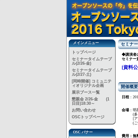
メインメニュー
セミナー
トップページ
◆講演者
セミナータイムテーブ
セミナー
ル(2/26-金)
[資料公
セミナータイムテーブ
ル(2/27-土)
[同時開催] コミュニテ
ィオリジナル企画
開催概要
展示ブース一覧
日程
：20
懇親会 2/26-金 (1
2月27日
日目)18:30～
お問い合わせ
会場
：
明
(多摩モ
OSCトップページ
[
(ご来
OSC バナー
費用：無