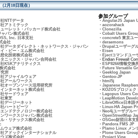
（2月18日現在）
参加グループ
社NTTデータ
・
AngularJS Japan 
会社アトミテック
・
aozorahack
ヒューレット・パッカード株式会社
・
Clonezilla
ジャパン株式会社
・
Cobalt Users Grou
OSS, Inc. 日本支社
・
concrete5 東
株式会社
・
deraemons
会社データダイレクト・ネットワークス・ジャパン
・
Drupalユーザーグ
アイ・ビー・エム株式会社
・
Eisen
仮想化技術株式会社
・
Ejectコマンドユ
ータニックス・ジャパン合同会社
・Endian Firewall Co
社KSKアナリティクス
・
ESP8266情報交換
K株式会社
・
Future Versatile 
研究所
・
Geeklog Japan
会社アジャイルウェア
・
Gentoo-JP
会社アールワークス
・
html5j
会社オープンソース活用研究所
・
Japanese Raspberr
らインターネット株式会社
・
KOZOSプロジェク
会社サードウェア
・
Lagopus Users C
会社東芝
・
LeapMotion Devel
会社デージーネット
・
LibreOffice日本
会社ハートビーツ
・
Linux-HA Japan Pr
ーエンドテクノロジー株式会社
・
Neo4jユーザグルー
トンワークスジャパン株式会社
・
OpenStreetMap Ja
クル・リナックス株式会社
・
OSGeo財団日本支
c
・
Pandora FMS JP
コムウェア株式会社
・
Plamo Linux 
会社アドックインターナショナル
・
Plone Users Grou
ボウズ株式会社
・
Project Vine