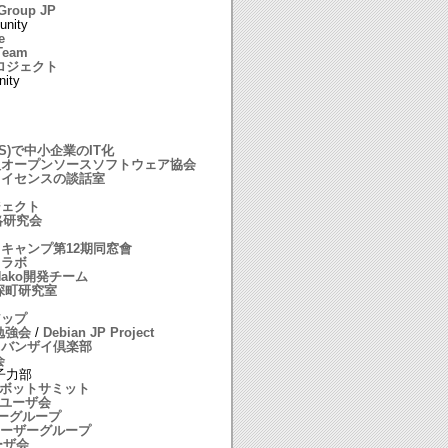
 Group JP
unity
e
Team
7プロジェクト
ity
S)で中小企業のIT化
人オープンソースソフトウェア協会
ライセンスの談話室
ジェクト
略研究会
キャンプ第12期同窓會
スラボ
ako開発チーム
深町研究室
アップ
勉強会
/
Debian JP Project
ろバンザイ倶楽部
会
原子力部
会ロボットサミット
elユーザ会
ザーグループ
isユーザーグループ
ーザ会