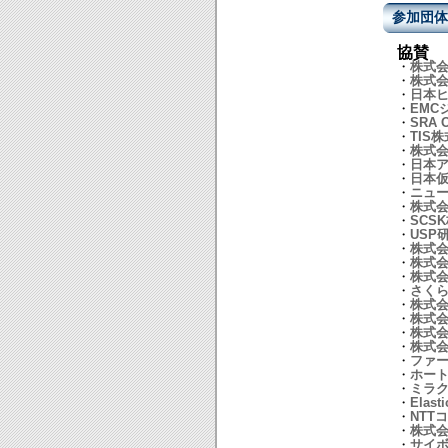
参加団体
協賛
・
株式会
・
株式
・
日本
・
EMC
・
SRA 
・
TIS
・
株式
・
日本
・
日本
・
ニュ
・
株式会
・
SCS
・
USP
・
株式
・
株式
・
株式
・
さく
・
株式
・
株式
・
株式
・
株式
・
ファ
・
ホー
・
ミラ
・
Elasti
・
NTT
・
株式
・
サイ