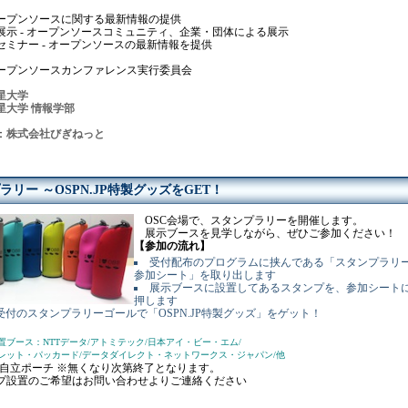
ープンソースに関する最新情報の提供
- オープンソースコミュニティ、企業・団体による展示
ー - オープンソースの最新情報を提供
ープンソースカンファレンス実行委員会
星大学
星大学 情報学部
：
株式会社びぎねっと
ラリー ～OSPN.JP特製グッズをGET！
OSC会場で、スタンプラリーを開催します。
展示ブースを見学しながら、ぜひご参加ください！
【参加の流れ】
受付配布のプログラムに挟んである「スタンプラリ
参加シート」を取り出します
展示ブースに設置してあるスタンプを、参加シート
押します
C受付のスタンプラリーゴールで「OSPN.JP特製グッズ」をゲット！
置ブース：NTTデータ/アトミテック/日本アイ・ビー・エム/
レット・パッカード/データダイレクト・ネットワークス・ジャパン/他
自立ポーチ ※無くなり次第終了となります。
プ設置のご希望はお問い合わせよりご連絡ください