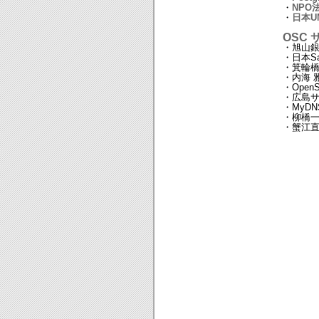
・
NPO
・
日本U
OSC
・旭山
・日本S
・箕輪
・内海 
・OpenSt
・広島サ
・MyDN
・柳橋
・蟹江